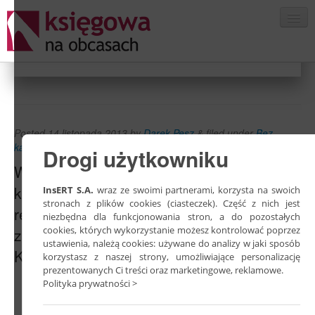
KONTAKT
Posted
14 listopada 2013
by
Darek Pesz
&
filed under
Bez
kategorii
.
Drogi użytkowniku
Witamy na stronie społeczności polskich
księgowych. W strefie rozrywki, porad,
InsERT S.A.
wraz ze swoimi partnerami, korzysta na swoich
stronach z plików cookies (ciasteczek). Część z nich jest
relaksu, konkursów, ciekawostek,
niezbędna dla funkcjonowania stron, a do pozostałych
cookies, których wykorzystanie możesz kontrolować poprzez
zawodowych informacji – w strefie
ustawienia, należą cookies: używane do analizy w jaki sposób
Księgowych na obcasach.
korzystasz z naszej strony, umożliwiające personalizację
prezentowanych Ci treści oraz marketingowe, reklamowe.
Polityka prywatności >